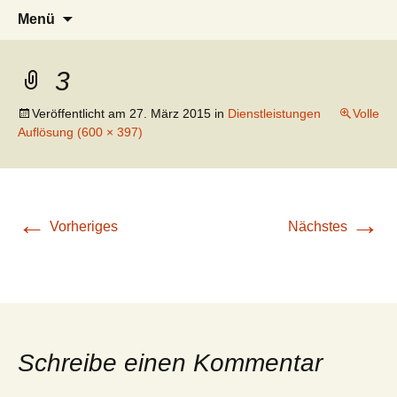
Landw. Lohnunternehmen
Zum
Suchen
Menü
Inhalt
nach:
Bernhard Hollenbeck
springen
3
Veröffentlicht am
27. März 2015
in
Dienstleistungen
Volle
Auflösung (600 × 397)
←
→
Vorheriges
Nächstes
Schreibe einen Kommentar